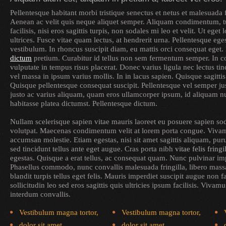
Pellentesque habitant morbi tristique senectus et netus et malesuada 
Aenean ac velit quis neque aliquet semper. Aliquam condimentum, t
facilisis, nisi eros sagittis turpis, non sodales mi leo et velit. Ut ege
ultrices. Fusce vitae quam lectus, at hendrerit urna. Pellentesque ege
vestibulum. In rhoncus suscipit diam, eu mattis orci consequat eget
dictum
pretium. Curabitur id tellus non sem fermentum semper. In co
vulputate in tempus risus placerat. Donec varius ligula nec lectus tin
vel massa in ipsum varius mollis. In in lacus sapien. Quisque sagitti
Quisque pellentesque consequat suscipit. Pellentesque vel semper jus
justo ac varius aliquam, quam eros ullamcorper ipsum, id aliquam nul
habitasse platea dictumst. Pellentesque dictum.
Nullam scelerisque sapien vitae mauris laoreet eu posuere sapien so
volutpat. Maecenas condimentum velit at lorem porta congue. Viv
accumsan molestie. Etiam egestas, nisi sit amet sagittis aliquam, pur
sed tincidunt tellus ante eget augue. Cras porta nibh
vitae felis fringi
egestas. Quisque a erat tellus, ac consequat quam. Nunc pulvinar impe
Phasellus commodo, nunc convallis malesuada fringilla, libero massa
blandit turpis tellus eget felis. Mauris imperdiet suscipit augue non 
sollicitudin leo sed eros sagittis quis ultricies ipsum facilisis. Vivam
interdum convallis.
Vestibulum magna tortor,
Vestibulum magna tortor,
dolor sit amet,
dolor sit amet,