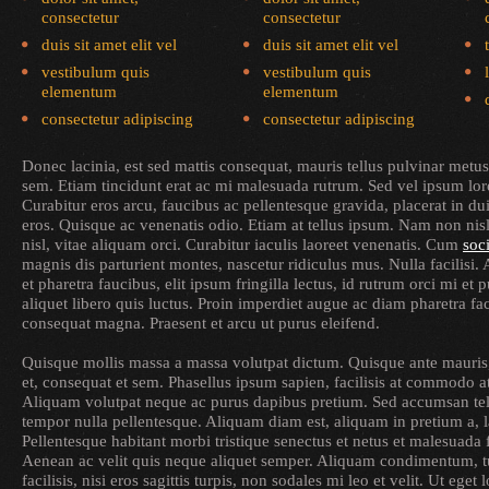
consectetur
consectetur
duis sit amet elit vel
duis sit amet elit vel
vestibulum quis
vestibulum quis
elementum
elementum
consectetur adipiscing
consectetur adipiscing
Donec lacinia, est sed mattis consequat, mauris tellus pulvinar metus
sem. Etiam tincidunt erat ac mi malesuada rutrum. Sed vel ipsum lore
Curabitur eros arcu, faucibus ac pellentesque gravida, placerat in du
eros. Quisque ac venenatis odio. Etiam at tellus ipsum. Nam non nis
nisl, vitae aliquam orci. Curabitur iaculis laoreet venenatis. Cum
soc
magnis dis parturient montes, nascetur ridiculus mus. Nulla facilisi. 
et pharetra faucibus, elit ipsum fringilla lectus, id rutrum orci mi et
aliquet libero quis luctus. Proin imperdiet augue ac diam pharetra fac
consequat magna. Praesent et arcu ut purus eleifend.
Quisque mollis massa a massa volutpat dictum. Quisque ante mauris, l
et, consequat et sem. Phasellus ipsum sapien, facilisis at commodo at,
Aliquam volutpat neque ac purus dapibus pretium. Sed accumsan tell
tempor nulla pellentesque. Aliquam diam est, aliquam in pretium a, l
Pellentesque habitant morbi tristique senectus et netus et malesuada 
Aenean ac velit quis neque aliquet semper. Aliquam condimentum, t
facilisis, nisi eros sagittis turpis, non sodales mi leo et velit. Ut ege