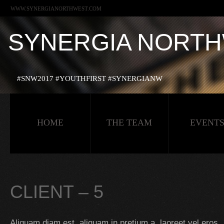
WWW.SYNERGIANORTHWEST.COM
SYNERGIA NORT
#‎SNW2017‬ ‪#‎YOUTHFIRST‬ ‪#‎SYNERGIANW‬
HOME
THE TEAM
EVENT
CLIENT – 5
Aliquam diam est, aliquam in pretium a, laoreet vel eros.